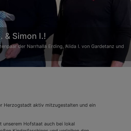
mmt man an ihnen nicht vorbei.
der Herzogstadt aktiv mitzugestalten und ein
it unserem Hofstaat auch bei lokal
großen Kinderfaschings und verleihen den