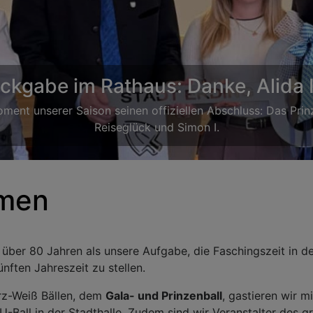
Die Prinzengarde
eographien geht, die auch noch schön anzusehen sind, ko
mmen
eit über 80 Jahren als unsere Aufgabe, die Faschingszeit in 
ünften Jahreszeit zu stellen.
rz-Weiß Bällen, dem
Gala- und Prinzenball
, gastieren wir m
-Ball in der Stadthalle. Zudem sind wir Veranstalter des 