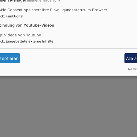
(immer erforderlich)
kie Consent speichert Ihre Einwilligungsstatus im Browser
ck
:
Funktional
bindung von Youtube-Videos
eder
gt Videos von Youtube
ck
:
Eingebettete externe Inhalte
erl hängt wieder
zeptieren
Alle 
Reali