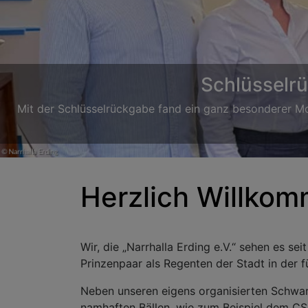
Wenn es um hervorragende Chor
Herzlich Willko
Wir, die „Narrhalla Erding e.V.“ sehen es s
Prinzenpaar als Regenten der Stadt in der f
Neben unseren eigens organisierten Schwa
namhaften Bällen, wie zum Beispiel dem CSU