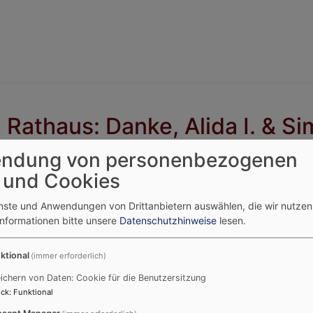
Rathaus: Danke, Alida I. & Sim
ndung von personenbezogenen
Mit der Schlüsselrückgabe fand ein ganz besonderer Mome
 und Cookies
Abschluss: Das Prinzenpaar der Narrhalla Erding, Alida I
von der Zacherl-Burg, übergab den Stadtschlüssel zurüc
enste und Anwendungen von Drittanbietern auswählen, die wir nutze
närrische Regentschaft über Erding. Was zu Beginn der S
Informationen bitte unsere
Datenschutzhinweise
lesen.
Proklamation startete, wurde nun mit der Rückgabe und
ktional
(immer erforderlich)
ichern von Daten: Cookie für die Benutzersitzung
ck
:
Funktional
sent Manager