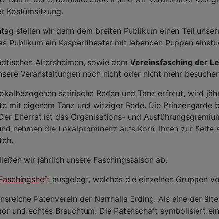
r Kostümsitzung.
ag stellen wir dann dem breiten Publikum einen Teil unser
as Publikum ein Kasperltheater mit lebenden Puppen einstud
ädtischen Altersheimen, sowie dem
Vereinsfasching der Le
unsere Veranstaltungen noch nicht oder nicht mehr besuche
 lokalbezogenen satirische Reden und Tanz erfreut, wird jä
ite mit eigenem Tanz und witziger Rede. Die Prinzengarde b
er Elferrat ist das Organisations- und Ausführungsgremium
nd nehmen die Lokalprominenz aufs Korn. Ihnen zur Seite ste
tch.
eßen wir jährlich unsere Faschingssaison ab.
Faschingsheft
ausgelegt, welches die einzelnen Gruppen vor
onsreiche Patenverein der Narrhalla Erding. Als eine der äl
mor und echtes Brauchtum. Die Patenschaft symbolisiert ei