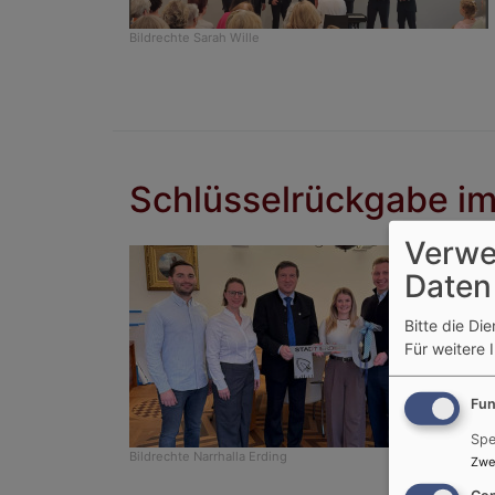
Bildrechte
Sarah Wille
Schlüsselrückgabe im 
Verwe
Daten
Bitte die Di
Für weitere 
Fun
Spe
Bildrechte
Narrhalla Erding
Zwe
Con