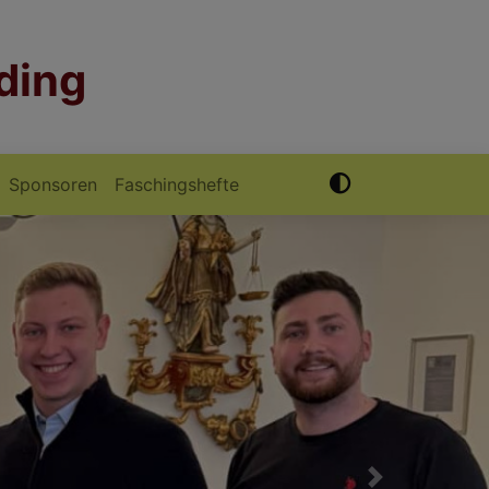
ding
Sponsoren
Faschingshefte
Next