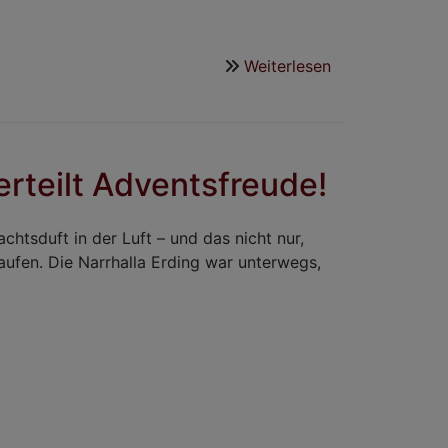
Weiterlesen
über
Der
Kasperl
hängt
wieder
rteilt Adventsfreude!
chtsduft in der Luft – und das nicht nur,
aufen. Die Narrhalla Erding war unterwegs,