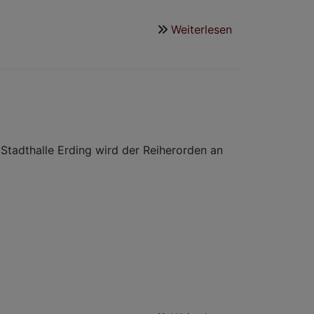
Weiterlesen
über
Schoko,
Spaß
&
Strahlende
Augen
–
Die
Stadthalle Erding wird der Reiherorden an
Narrhalla
verteilt
Adventsfreude!