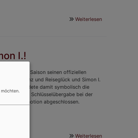
Weiterlesen
über
Matinee
trotz(t)
hoher
Temperaturen
on I.!
im
Museum
Franz
nt unserer Saison seinen offiziellen
Xaver
. von Gardetanz und Reiseglück und Simon I.
Stahl
k – und beendete damit symbolisch die
n möchten.
aison mit der Schlüsselübergabe bei der
 spürbarer Emotion abgeschlossen.
Weiterlesen
über