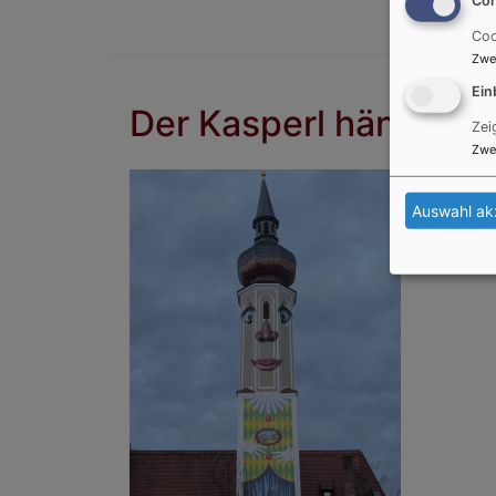
Coo
Zwe
Ein
Der Kasperl hängt wi
Zei
Zwe
Der Kasp
Auswahl ak