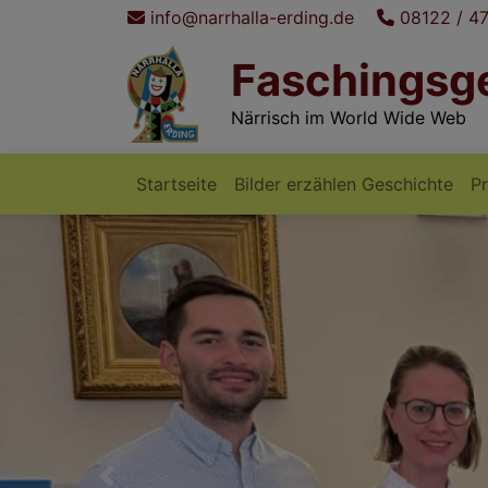
Direkt
info@narrhalla-erding.de
08122 / 4
zum
Faschingsge
Inhalt
Närrisch im World Wide Web
Startseite
Bilder erzählen Geschichte
P
Hauptnavigation
Previous