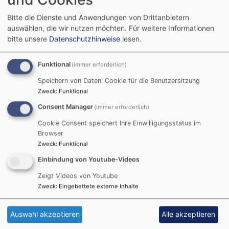
Bitte die Dienste und Anwendungen von Drittanbietern
auswählen, die wir nutzen möchten.
Für weitere Informationen
bitte unsere
Datenschutzhinweise
lesen.
Funktional
(immer erforderlich)
Speichern von Daten: Cookie für die Benutzersitzung
Zweck
:
Funktional
Lieselotten
Consent Manager
(immer erforderlich)
Cookie Consent speichert Ihre Einwilligungsstatus im
Browser
Die Lieselotten tanzen jedes Jahr unter einem anderen
Zweck
:
Funktional
Motto. 2026 ist es das Motto „ABBA“. 14 Tänzer
Einbindung von Youtube-Videos
beeindruckten durch ihre akrobatischen Fähigkeiten
Zeigt Videos von Youtube
und ihre spektakulären Hebefiguren. Trainiert werden
Zweck
:
Eingebettete externe Inhalte
die Talente von Nina Fuchs & Isabella Haas. Ab
September startet das Training. Die Lieselotten
sind
Auswahl akzeptieren
Alle akzeptieren
auch für private Veranstaltungen zu buchen